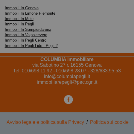
Immobili In Genova
Immobili In Limone Piemonte
Immobili In Mele
Immobili In Pegli
Immobili In Sampierdarena
Immobili In Valpolcevera
Immobili In Pegli Centro
Immobili In Pegli Lido - Pegli 2
COLUMBIA immobiliare
via Sabotino 27 r. 16155 Genova
Tel. 010/698.11.92 - 010/698.28.07 - 328/633.95.53
info@columbiapegli.it
immobiliarepegli@pec.cgn.it
Avviso legale e politica sulla Privacy
/
Politica sui cookie