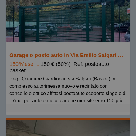
più cari
più piccoli
più grandi
Garage o posto auto in Via Emilio Salgari s.n.c., Pegli Lido - Pegli 2
150/Mese
↓
150 € (50%)
Ref. postoauto
basket
Pegli Quartiere Giardino in via Salgari (Basket) in
complesso autorimessa nuovo e recintato con
cancello elettrico affittasi postoauto scoperto singolo di
17mq. per auto e moto, canone mensile euro 150 più
spese amministrazione circa euro 15. Columbia
Immobiliare affitta.