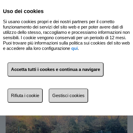
Select Language
▼
Uso dei cookies
Si usano cookies propri e dei nostri partners per il corretto
funzionamento dei servizi del sito web e per poter avere dati di
utilizzo dello stesso, raccogliamo e processiamo informazioni non
sensibili. I cookie vengono conservati per un periodo di 12 mesi.
Puoi trovare più informazioni sulla politica sui cookies del sito web
e accedere alla loro configurazione
qui
.
4
Immobili
Accetta tutti i cookes e continua a navigare
Lista
Mappa
Filtri
Rifiuta i cookie
Gestisci cookies
Più recente
Più recente
Meno recente
Economici