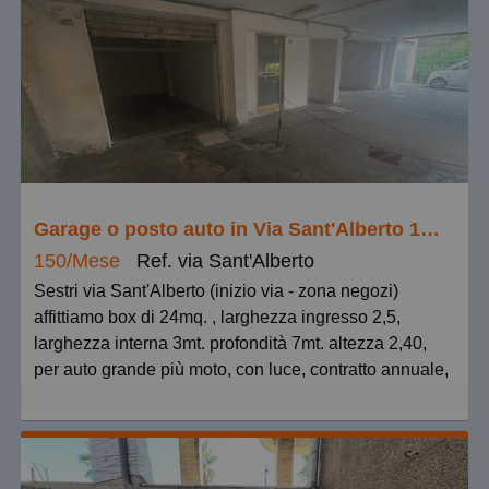
Garage o posto auto in Via Sant'Alberto 17, Sestri Ponente
150/Mese
Ref. via Sant'Alberto
Sestri via Sant'Alberto (inizio via - zona negozi)
affittiamo box di 24mq. , larghezza ingresso 2,5,
larghezza interna 3mt. profondità 7mt. altezza 2,40,
per auto grande più moto, con luce, contratto annuale,
canone mensile euro 150 più euro 15
amministrazione, cauzione due mensilità, richieste
referenze, NO uso magazzino/deposito. Columbia
Immobiliare affitta.