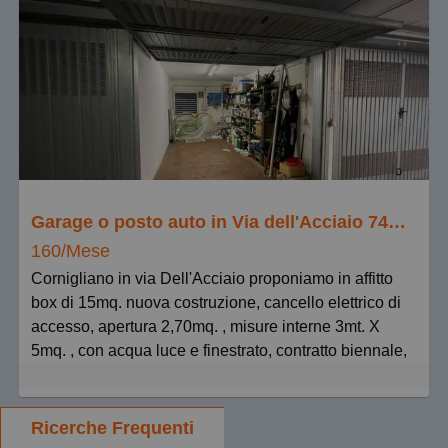
Garage o posto auto in Via dell'Acciaio 74, Sestri Ponente
160/Mese
Cornigliano in via Dell'Acciaio proponiamo in affitto
box di 15mq. nuova costruzione, cancello elettrico di
accesso, apertura 2,70mq. , misure interne 3mt. X
5mq. , con acqua luce e finestrato, contratto biennale,
canone mensile euro 160, richieste referenze.
Columbia Immobiliare.
Ricerche Frequenti