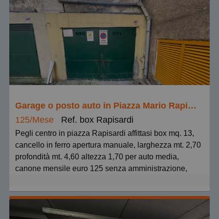
Garage o posto auto in Piazza Mario Rapisardi 45, Pegli Centro
125/Mese
Ref. box Rapisardi
Pegli centro in piazza Rapisardi affittasi box mq. 13,
cancello in ferro apertura manuale, larghezza mt. 2,70
profondità mt. 4,60 altezza 1,70 per auto media,
canone mensile euro 125 senza amministrazione,
spesa annuale per passo carrabile euro 150, cauzione
2 mensilità. Columbia Immobiliare affitta.